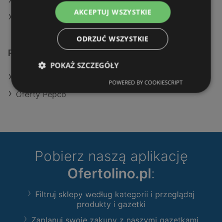
Aktualne gazetki Pepco
AKCEPTUJ WSZYSTKIE
Sklepy TEDi w Międzyzdroje
ODRZUĆ WSZYSTKIE
Podobne sklepy detaliczne
POKAŻ SZCZEGÓŁY
Oferty Maxi Zoo
POWERED BY COOKIESCRIPT
Oferty Pepco
Pobierz naszą aplikację
Ofertolino.pl
:
Filtruj sklepy według kategorii i przeglądaj
produkty i gazetki
Zaplanuj swoje zakupy z naszymi gazetkami