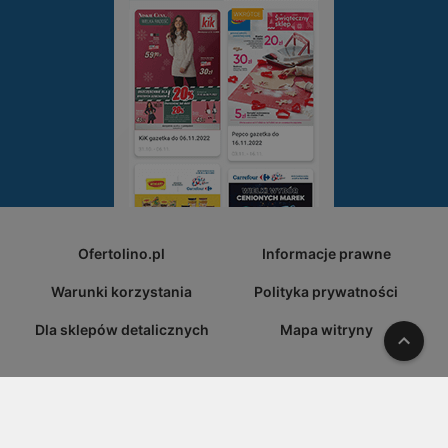
Ofertolino.pl
Informacje prawne
Warunki korzystania
Polityka prywatności
Dla sklepów detalicznych
Mapa witryny
W gó