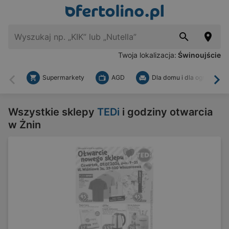
Twoja lokalizacja:
Świnoujście
Supermarkety
AGD
Dla domu i dla ogrodu
Wstecz
Dal
Wszystkie sklepy
TEDi
i godziny otwarcia
w Żnin