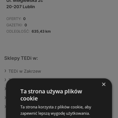
Ul. Mełgiewska 2c
20-207 Lublin
OFERTY:
0
GAZETKI:
0
ODLEGŁOŚĆ:
635,43 km
Sklepy TEDi w:
TEDi w Zakrzew
TEDi w Łomianki
×
TEDi w Nysa
Ta strona używa plików
cookie
TEDi w Władysławowo
Ta strona korzysta z plików cookie, aby
TEDi w Suchedniów
zapewnić lepszą wygodę użytkowania.