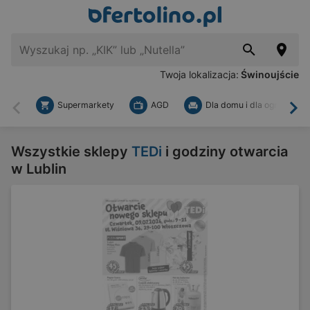
Twoja lokalizacja:
Świnoujście
Supermarkety
AGD
Dla domu i dla ogrodu
Wstecz
Dal
Wszystkie sklepy
TEDi
i godziny otwarcia
w Lublin