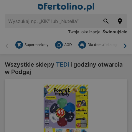
Twoja lokalizacja:
Świnoujście
Supermarkety
AGD
Dla domu i dla ogrodu
Wstecz
Dal
Wszystkie sklepy
TEDi
i godziny otwarcia
w Podgaj