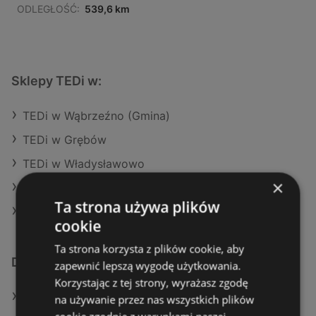
ODLEGŁOŚĆ:
539,6 km
Sklepy TEDi w:
TEDi w Wąbrzeźno (Gmina)
TEDi w Grębów
TEDi w Władysławowo
×
TEDi w Wągrowiec (Gmina)
Ta strona używa plików
TEDi w Drawsko Pomorskie
cookie
Ta strona korzysta z plików cookie, aby
Dodatkowe łącza
zapewnić lepszą wygodę użytkowania.
Korzystając z tej strony, wyrażasz zgodę
Oferty TEDi
na używanie przez nas wszystkich plików