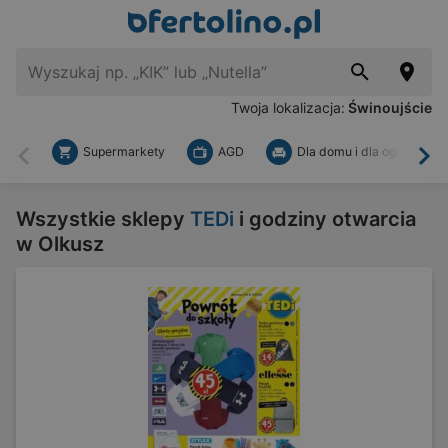
Twoja lokalizacja:
Świnoujście
Supermarkety
AGD
Dla domu i dla ogrodu
Wstecz
Dal
Wszystkie sklepy
TEDi
i godziny otwarcia
w Olkusz