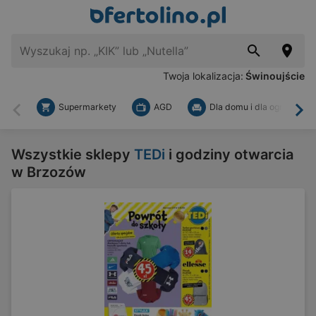
Twoja lokalizacja:
Świnoujście
Supermarkety
AGD
Dla domu i dla ogrodu
Wstecz
Dal
Wszystkie sklepy
TEDi
i godziny otwarcia
w Brzozów