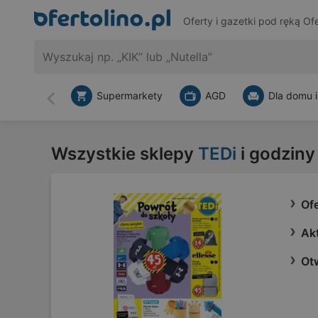
Oferty i gazetki pod ręką
Ofe
Supermarkety
AGD
Dla domu i
Wstecz
Wszystkie sklepy
TEDi
i godziny
Of
Ak
Ot