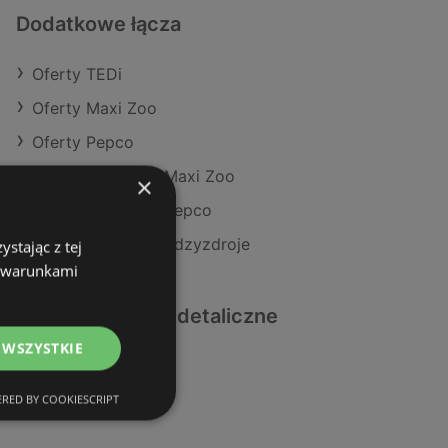
Dodatkowe łącza
Oferty TEDi
Oferty Maxi Zoo
Oferty Pepco
Aktualne gazetki Maxi Zoo
×
Aktualne gazetki Pepco
Sklepy TEDi w Międzyzdroje
stając z tej
z warunkami
Podobne sklepy detaliczne
 WSZYSTKIE
Oferty Maxi Zoo
Oferty Pepco
RED BY COOKIESCRIPT