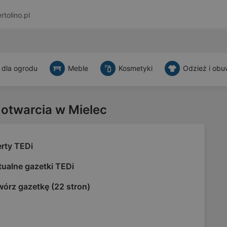
rtolino.pl
 dla ogrodu
Meble
Kosmetyki
Odzież i obu
 otwarcia w Mielec
erty TEDi
tualne gazetki TEDi
wórz gazetkę (22 stron)