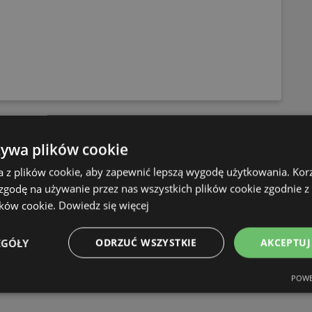
OFERTY:
0
żywa plików cookie
GAZETKI:
1
ODLEGŁOŚĆ:
632,89 km
a z plików cookie, aby zapewnić lepszą wygodę użytkowania. Korzy
 zgodę na używanie przez nas wszystkich plików cookie zgodnie 
ików cookie.
Dowiedz się więcej
EGÓŁY
ODRZUĆ WSZYSTKIE
AKCEPTUJ
POWE