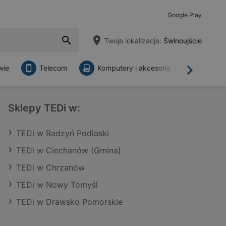
Google Play
Twoja lokalizacja:
Świnoujście
wie
Telecom
Komputery i akcesoria
Sklepy
Dalej
Sklepy TEDi w:
TEDi w Radzyń Podlaski
TEDi w Ciechanów (Gmina)
TEDi w Chrzanów
TEDi w Nowy Tomyśl
TEDi w Drawsko Pomorskie