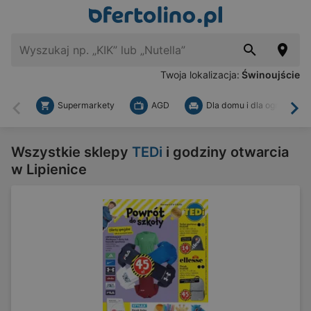
Twoja lokalizacja:
Świnoujście
Supermarkety
AGD
Dla domu i dla ogrodu
Wstecz
Dal
Wszystkie sklepy
TEDi
i godziny otwarcia
w Lipienice