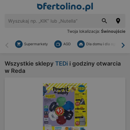
Twoja lokalizacja:
Świnoujście
Supermarkety
AGD
Dla domu i dla ogrodu
Wstecz
Dal
Wszystkie sklepy
TEDi
i godziny otwarcia
w Reda