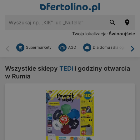
Twoja lokalizacja:
Świnoujście
Supermarkety
AGD
Dla domu i dla ogrodu
Wstecz
Dal
Wszystkie sklepy
TEDi
i godziny otwarcia
w Rumia