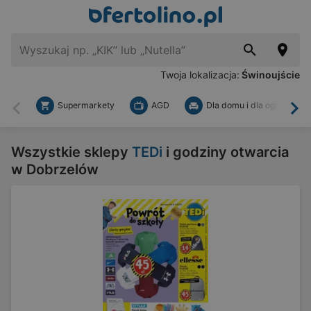
Twoja lokalizacja:
Świnoujście
Supermarkety
AGD
Dla domu i dla ogrodu
Wstecz
Dal
Wszystkie sklepy
TEDi
i godziny otwarcia
w Dobrzelów