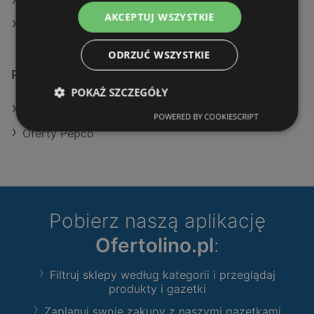
Aktualne gazetki Maxi Zoo
AKCEPTUJ WSZYSTKIE
Sklepy TEDi w Międzyzdroje
ODRZUĆ WSZYSTKIE
Podobne sklepy detaliczne
POKAŻ SZCZEGÓŁY
Oferty Maxi Zoo
POWERED BY COOKIESCRIPT
Oferty Pepco
Pobierz naszą aplikację
Ofertolino.pl
:
Filtruj sklepy według kategorii i przeglądaj
produkty i gazetki
Zaplanuj swoje zakupy z naszymi gazetkami