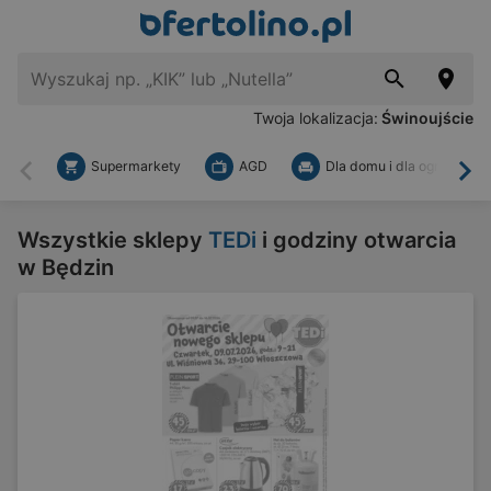
Twoja lokalizacja:
Świnoujście
Supermarkety
AGD
Dla domu i dla ogrodu
Wstecz
Dal
Wszystkie sklepy
TEDi
i godziny otwarcia
w Będzin