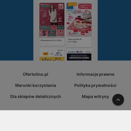
Ofertolino.pl
Informacje prawne
Warunki korzystania
Polityka prywatności
Dla sklepów detalicznych
Mapa witryny
W gó