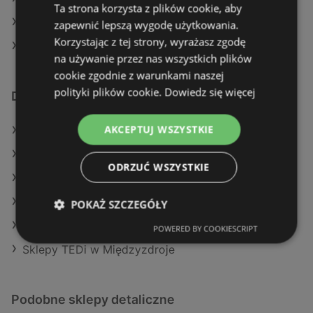
Ta strona korzysta z plików cookie, aby
TEDi w Wągrowiec (Gmina)
zapewnić lepszą wygodę użytkowania.
Korzystając z tej strony, wyrażasz zgodę
TEDi w Pabianice (Gmina)
na używanie przez nas wszystkich plików
cookie zgodnie z warunkami naszej
polityki plików cookie.
Dowiedz się więcej
Dodatkowe łącza
AKCEPTUJ WSZYSTKIE
Oferty TEDi
Oferty Maxi Zoo
ODRZUĆ WSZYSTKIE
Oferty Pepco
Aktualne gazetki Maxi Zoo
POKAŻ SZCZEGÓŁY
Aktualne gazetki Pepco
POWERED BY COOKIESCRIPT
Sklepy TEDi w Międzyzdroje
Podobne sklepy detaliczne