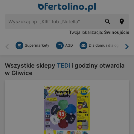
Twoja lokalizacja:
Świnoujście
Supermarkety
AGD
Dla domu i dla ogrodu
Wstecz
Dal
Wszystkie sklepy
TEDi
i godziny otwarcia
w Gliwice