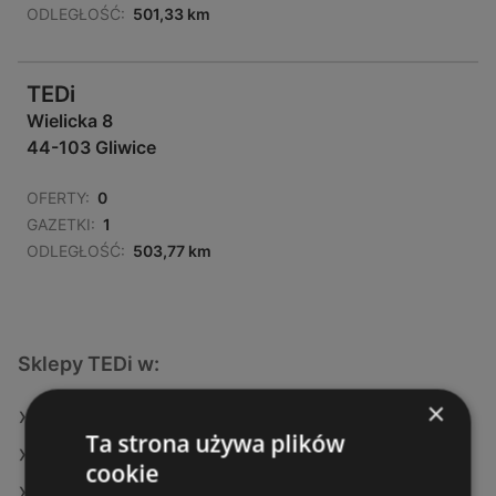
ODLEGŁOŚĆ:
501,33 km
TEDi
Wielicka 8
44-103 Gliwice
OFERTY:
0
GAZETKI:
1
ODLEGŁOŚĆ:
503,77 km
Sklepy TEDi w:
×
TEDi w Ząbkowice Śląskie
Ta strona używa plików
TEDi w Grodzisk Mazowiecki
cookie
TEDi w Wołomin