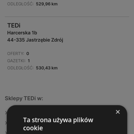
ODLEGŁOŚĆ:
529,96 km
TEDi
Harcerska 1b
44-335 Jastrzębie Zdrój
OFERTY:
0
GAZETKI:
1
ODLEGŁOŚĆ:
530,43 km
Sklepy TEDi w:
×
TEDi w Biała Podlaska
Ta strona używa plików
TEDi w Radzyń Podlaski
cookie
TEDi w Jasień