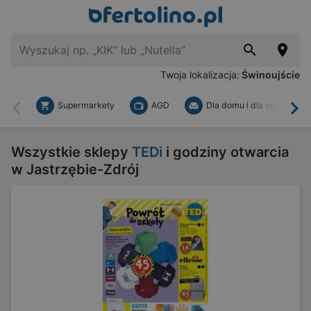
Twoja lokalizacja:
Świnoujście
Supermarkety
AGD
Dla domu i dla ogrodu
Wstecz
Dal
Wszystkie sklepy
TEDi
i godziny otwarcia
w Jastrzębie-Zdrój