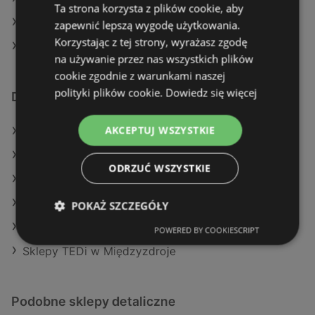
Ta strona korzysta z plików cookie, aby
TEDi w Grodzisk Mazowiecki
zapewnić lepszą wygodę użytkowania.
Korzystając z tej strony, wyrażasz zgodę
TEDi w Drawsko Pomorskie
na używanie przez nas wszystkich plików
cookie zgodnie z warunkami naszej
polityki plików cookie.
Dowiedz się więcej
Dodatkowe łącza
AKCEPTUJ WSZYSTKIE
Oferty TEDi
Oferty Maxi Zoo
ODRZUĆ WSZYSTKIE
Oferty Pepco
Aktualne gazetki Maxi Zoo
POKAŻ SZCZEGÓŁY
Aktualne gazetki Pepco
POWERED BY COOKIESCRIPT
Sklepy TEDi w Międzyzdroje
Podobne sklepy detaliczne