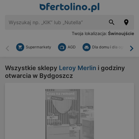
Twoja lokalizacja:
Świnoujście
Supermarkety
AGD
Dla domu i dla ogrodu
Wstecz
Dal
Wszystkie sklepy
Leroy Merlin
i godziny
otwarcia w Bydgoszcz