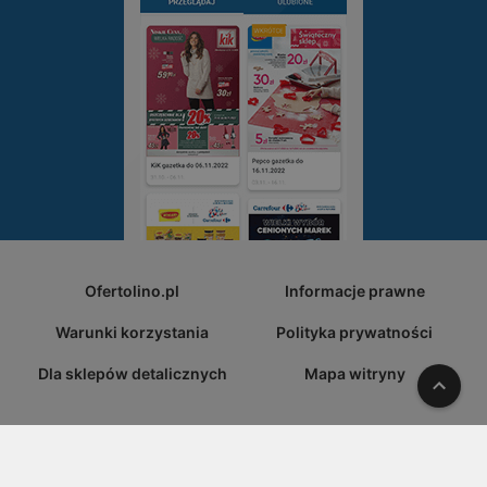
Ofertolino.pl
Informacje prawne
Warunki korzystania
Polityka prywatności
Dla sklepów detalicznych
Mapa witryny
W gó