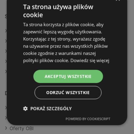
Ta strona używa plików
cookie
Sklepy Leroy Merlin w:
Ta strona korzysta z plików cookie, aby
Leroy Merlin w Jabłonna
zapewnić lepszą wygodę użytkowania.
Korzystając z tej strony, wyrażasz zgodę
Leroy Merlin w Lesznowola
na używanie przez nas wszystkich plików
Leroy Merlin w Andrychów
cookie zgodnie z warunkami naszej
polityki plików cookie.
Dowiedz się więcej
Leroy Merlin w Lisia Góra
Leroy Merlin w Suchy Las
AKCEPTUJ WSZYSTKIE
ODRZUĆ WSZYSTKIE
Dodatkowe łącza
Oferty Leroy Merlin
POKAŻ SZCZEGÓŁY
Oferty Castorama
POWERED BY COOKIESCRIPT
Oferty OBI