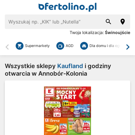
Twoja lokalizacja:
Świnoujście
Supermarkety
AGD
Dla domu i dla ogrodu
Wstecz
Dal
Wszystkie sklepy
Kaufland
i godziny
otwarcia w Annobór-Kolonia