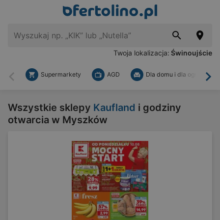
Twoja lokalizacja:
Świnoujście
Supermarkety
AGD
Dla domu i dla ogrodu
Wstecz
Dal
Wszystkie sklepy
Kaufland
i godziny
otwarcia w Myszków