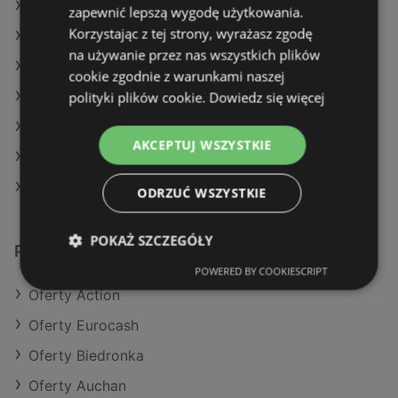
Oferty Aldi
zapewnić lepszą wygodę użytkowania.
Korzystając z tej strony, wyrażasz zgodę
Oferty Eurocash
na używanie przez nas wszystkich plików
Aktualne gazetki SPAR
cookie zgodnie z warunkami naszej
polityki plików cookie.
Dowiedz się więcej
Aktualne gazetki Action
Aktualne gazetki Auchan
AKCEPTUJ WSZYSTKIE
Aktualne gazetki Selgros
Aktualne gazetki E.Leclerc
ODRZUĆ WSZYSTKIE
POKAŻ SZCZEGÓŁY
Podobne sklepy detaliczne
POWERED BY COOKIESCRIPT
Oferty Action
Oferty Eurocash
Oferty Biedronka
Oferty Auchan