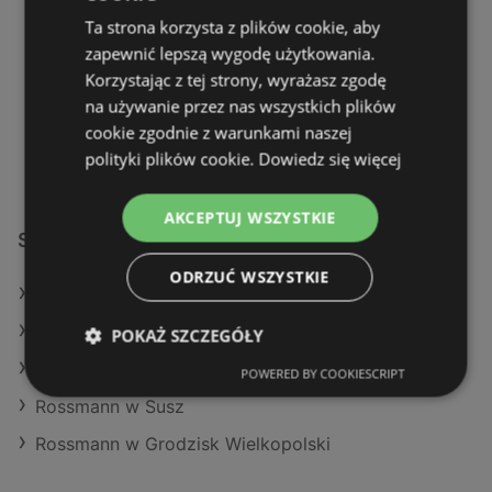
67-200 Głogów
Ta strona korzysta z plików cookie, aby
zapewnić lepszą wygodę użytkowania.
OFERTY:
0
Korzystając z tej strony, wyrażasz zgodę
GAZETKI:
1
na używanie przez nas wszystkich plików
ODLEGŁOŚĆ:
279,64 km
cookie zgodnie z warunkami naszej
polityki plików cookie.
Dowiedz się więcej
AKCEPTUJ WSZYSTKIE
Sklepy Rossmann w:
ODRZUĆ WSZYSTKIE
Rossmann w Parczew
Rossmann w Mogilany
POKAŻ SZCZEGÓŁY
Rossmann w Jasło (Gmina)
POWERED BY COOKIESCRIPT
Rossmann w Susz
Rossmann w Grodzisk Wielkopolski