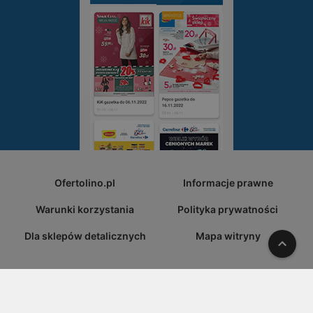
Ofertolino.pl
Informacje prawne
Warunki korzystania
Polityka prywatności
Dla sklepów detalicznych
Mapa witryny
W gó