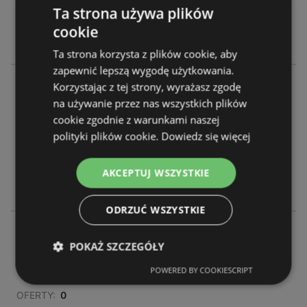
OFERTY:
0
Ta strona używa plików
GAZETKI:
0
cookie
ODLEGŁOŚĆ:
305,48 km
Ta strona korzysta z plików cookie, aby
zapewnić lepszą wygodę użytkowania.
Rossmann
Korzystając z tej strony, wyrażasz zgodę
Ul. Lubicka 53
na używanie przez nas wszystkich plików
87-100 Toruń
cookie zgodnie z warunkami naszej
polityki plików cookie.
Dowiedz się więcej
OFERTY:
0
GAZETKI:
0
AKCEPTUJ WSZYSTKIE
ODLEGŁOŚĆ:
305,7 km
ODRZUĆ WSZYSTKIE
Rossmann
POKAŻ SZCZEGÓŁY
Ul. Łódzka 118
87-100 Toruń
POWERED BY COOKIESCRIPT
OFERTY:
0