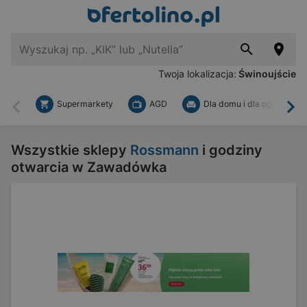
Twoja lokalizacja:
Świnoujście
Supermarkety
AGD
Dla domu i dla ogrodu
Wstecz
Dal
Wszystkie sklepy
Rossmann
i godziny
otwarcia w Zawadówka