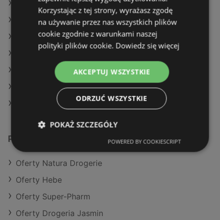
Oferty Natura Drogerie
Korzystając z tej strony, wyrażasz zgodę
Oferty Super-Pharm
na używanie przez nas wszystkich plików
cookie zgodnie z warunkami naszej
Aktualne gazetki Natura Drogerie
polityki plików cookie.
Dowiedz się więcej
Aktualne gazetki Hebe
Aktualne gazetki Super-Pharm
AKCEPTUJ WSZYSTKIE
Aktualne gazetki Drogeria Jasmin
ODRZUĆ WSZYSTKIE
Sklepy Rossmann w Międzyzdroje
POKAŻ SZCZEGÓŁY
Podobne sklepy detaliczne
POWERED BY COOKIESCRIPT
Oferty Natura Drogerie
Oferty Hebe
Oferty Super-Pharm
Oferty Drogeria Jasmin