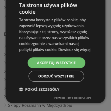
Ta strona używa plików
Rossmann w Miastko
cookie
Rossmann w Baranów
Ta strona korzysta z plików cookie, aby
zapewnić lepszą wygodę użytkowania.
Korzystając z tej strony, wyrażasz zgodę
Dodatkowe łącza
na używanie przez nas wszystkich plików
cookie zgodnie z warunkami naszej
Oferty Rossmann
polityki plików cookie.
Dowiedz się więcej
Oferty Hebe
AKCEPTUJ WSZYSTKIE
Oferty Drogeria Jasmin
Aktualne gazetki Super-Pharm
ODRZUĆ WSZYSTKIE
Aktualne gazetki Drogeria Jasmin
Aktualne gazetki Natura Drogerie
POKAŻ SZCZEGÓŁY
Aktualne gazetki Hebe
POWERED BY COOKIESCRIPT
Sklepy Rossmann w Międzyzdroje