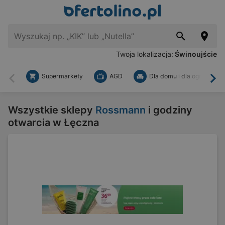
Twoja lokalizacja:
Świnoujście
Supermarkety
AGD
Dla domu i dla ogrodu
Wstecz
Dal
Wszystkie sklepy
Rossmann
i godziny
otwarcia w Łęczna