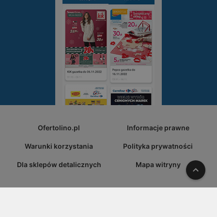
Ofertolino.pl
Informacje prawne
Warunki korzystania
Polityka prywatności
Dla sklepów detalicznych
Mapa witryny
W gó