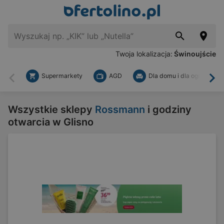
Twoja lokalizacja:
Świnoujście
Supermarkety
AGD
Dla domu i dla ogrodu
Wstecz
Dal
Wszystkie sklepy
Rossmann
i godziny
otwarcia w Glisno