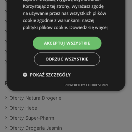
Oferty Natura Drogerie
Korzystając z tej strony, wyrażasz zgodę
Oferty Hebe
na używanie przez nas wszystkich plików
cookie zgodnie z warunkami naszej
Aktualne gazetki Super-Pharm
polityki plików cookie.
Dowiedz się więcej
Aktualne gazetki Hebe
Aktualne gazetki Drogeria Jasmin
AKCEPTUJ WSZYSTKIE
Aktualne gazetki Natura Drogerie
ODRZUĆ WSZYSTKIE
Sklepy Rossmann w Międzyzdroje
POKAŻ SZCZEGÓŁY
Podobne sklepy detaliczne
POWERED BY COOKIESCRIPT
Oferty Natura Drogerie
Oferty Hebe
Oferty Super-Pharm
Oferty Drogeria Jasmin