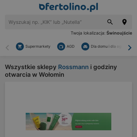
Twoja lokalizacja:
Świnoujście
Supermarkety
AGD
Dla domu i dla ogrodu
Wstecz
Dal
Wszystkie sklepy
Rossmann
i godziny
otwarcia w Wołomin