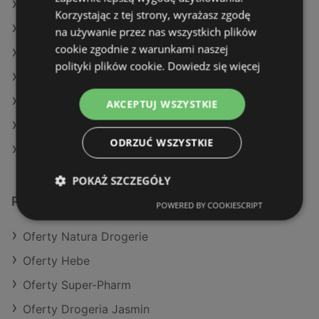
Oferty Super-Pharm
Korzystając z tej strony, wyrażasz zgodę
Oferty Drogeria Jasmin
na używanie przez nas wszystkich plików
cookie zgodnie z warunkami naszej
Aktualne gazetki Natura Drogerie
polityki plików cookie.
Dowiedz się więcej
Aktualne gazetki Hebe
Aktualne gazetki Super-Pharm
AKCEPTUJ WSZYSTKIE
Aktualne gazetki Drogeria Jasmin
ODRZUĆ WSZYSTKIE
Sklepy Rossmann w Międzyzdroje
POKAŻ SZCZEGÓŁY
Podobne sklepy detaliczne
POWERED BY COOKIESCRIPT
Oferty Natura Drogerie
Oferty Hebe
Oferty Super-Pharm
Oferty Drogeria Jasmin