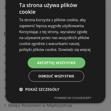
Ta strona używa plików
Rossmann w Ełk (Gmina)
cookie
Rossmann w Górowo Iławeckie (Gmina)
Ta strona korzysta z plików cookie, aby
zapewnić lepszą wygodę użytkowania.
Korzystając z tej strony, wyrażasz zgodę
Dodatkowe łącza
na używanie przez nas wszystkich plików
cookie zgodnie z warunkami naszej
Oferty Rossmann
polityki plików cookie.
Dowiedz się więcej
Oferty Hebe
AKCEPTUJ WSZYSTKIE
Oferty Super-Pharm
Aktualne gazetki Hebe
ODRZUĆ WSZYSTKIE
Aktualne gazetki Drogeria Jasmin
Aktualne gazetki Super-Pharm
POKAŻ SZCZEGÓŁY
Aktualne gazetki Natura Drogerie
POWERED BY COOKIESCRIPT
Sklepy Rossmann w Międzyzdroje