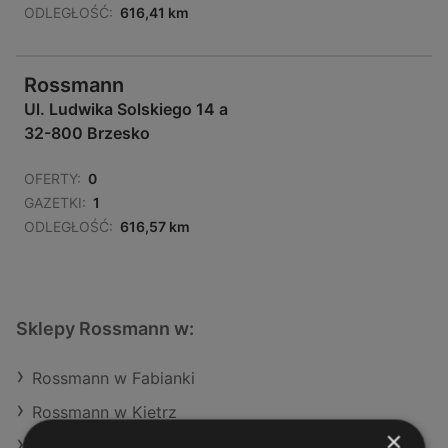
ODLEGŁOŚĆ:
616,41 km
Rossmann
Ul. Ludwika Solskiego 14 a
32-800 Brzesko
OFERTY:
0
GAZETKI:
1
ODLEGŁOŚĆ:
616,57 km
Sklepy Rossmann w:
Rossmann w Fabianki
Rossmann w Kietrz
×
Rossmann w Słupsk