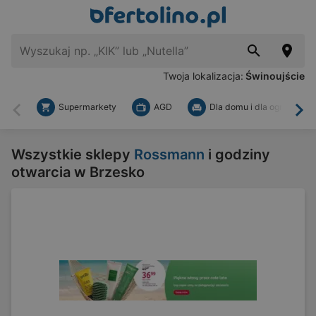
Twoja lokalizacja:
Świnoujście
Supermarkety
AGD
Dla domu i dla ogrodu
Wstecz
Dal
Wszystkie sklepy
Rossmann
i godziny
otwarcia w Brzesko