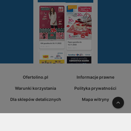
Ofertolino.pl
Informacje prawne
Warunki korzystania
Polityka prywatności
Dla sklepów detalicznych
Mapa witryny
W gó