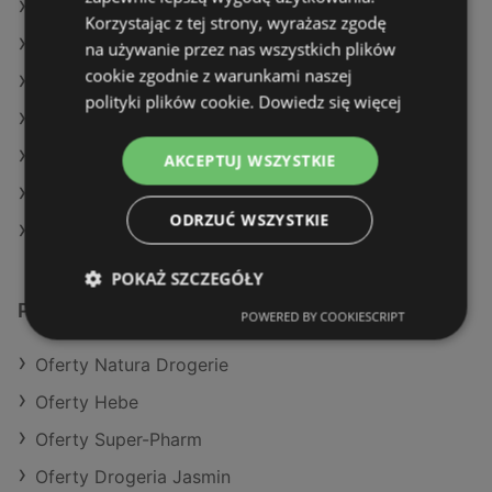
Oferty Hebe
Korzystając z tej strony, wyrażasz zgodę
Oferty Drogeria Jasmin
na używanie przez nas wszystkich plików
cookie zgodnie z warunkami naszej
Aktualne gazetki Hebe
polityki plików cookie.
Dowiedz się więcej
Aktualne gazetki Natura Drogerie
Aktualne gazetki Super-Pharm
AKCEPTUJ WSZYSTKIE
Aktualne gazetki Drogeria Jasmin
ODRZUĆ WSZYSTKIE
Sklepy Rossmann w Międzyzdroje
POKAŻ SZCZEGÓŁY
Podobne sklepy detaliczne
POWERED BY COOKIESCRIPT
Oferty Natura Drogerie
Oferty Hebe
Oferty Super-Pharm
Oferty Drogeria Jasmin