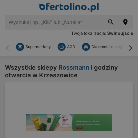
Twoja lokalizacja:
Świnoujście
Supermarkety
AGD
Dla domu i dla ogrodu
Wstecz
Dal
Wszystkie sklepy
Rossmann
i godziny
otwarcia w Krzeszowice