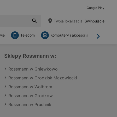
Google Play
Twoja lokalizacja:
Świnoujście
wie
Telecom
Komputery i akcesoria
Sklepy
Dalej
Sklepy Rossmann w:
Rossmann w Gniewkowo
Rossmann w Grodzisk Mazowiecki
Rossmann w Wolbrom
Rossmann w Grodków
Rossmann w Pruchnik