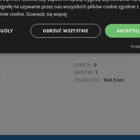
ODLEGŁOŚĆ:
632,83 km
 zgodę na używanie przez nas wszystkich plików cookie zgodnie 
ików cookie.
Dowiedz się więcej
OFERTY:
0
EGÓŁY
ODRZUĆ WSZYSTKIE
AKCEPTUJ
GAZETKI:
1
ODLEGŁOŚĆ:
632,9 km
POWE
OFERTY:
0
)
GAZETKI:
1
ODLEGŁOŚĆ:
634,5 km