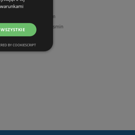
Oferty Hebe
z warunkami
Oferty Super-Pharm
Oferty Drogeria Jasmin
 WSZYSTKIE
RED BY COOKIESCRIPT