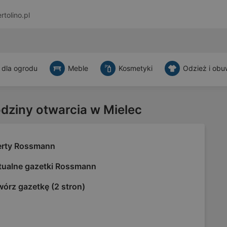
rtolino.pl
 dla ogrodu
Meble
Kosmetyki
Odzież i obu
odziny otwarcia w Mielec
erty Rossmann
tualne gazetki Rossmann
órz gazetkę (2 stron)