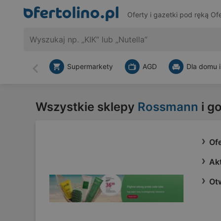
Oferty i gazetki pod ręką
Ofe
Supermarkety
AGD
Dla domu i
Wstecz
Wszystkie sklepy
Rossmann
i g
Of
Ak
Otw