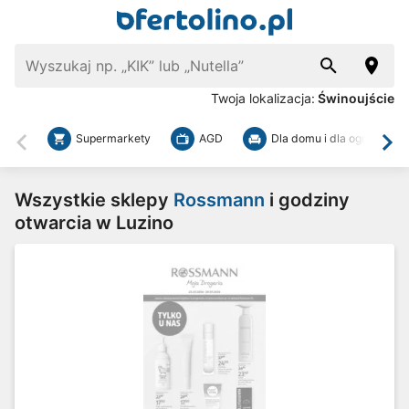
Twoja lokalizacja:
Świnoujście
Supermarkety
AGD
Dla domu i dla ogrodu
Wstecz
Dal
Wszystkie sklepy
Rossmann
i godziny
otwarcia w Luzino