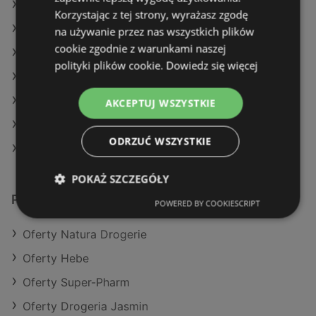
Oferty Hebe
Korzystając z tej strony, wyrażasz zgodę
Oferty Drogeria Jasmin
na używanie przez nas wszystkich plików
cookie zgodnie z warunkami naszej
Aktualne gazetki Drogeria Jasmin
polityki plików cookie.
Dowiedz się więcej
Aktualne gazetki Hebe
Aktualne gazetki Super-Pharm
AKCEPTUJ WSZYSTKIE
Aktualne gazetki Natura Drogerie
ODRZUĆ WSZYSTKIE
Sklepy Rossmann w Międzyzdroje
POKAŻ SZCZEGÓŁY
Podobne sklepy detaliczne
POWERED BY COOKIESCRIPT
Oferty Natura Drogerie
Oferty Hebe
Oferty Super-Pharm
Oferty Drogeria Jasmin