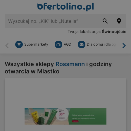
Twoja lokalizacja:
Świnoujście
Supermarkety
AGD
Dla domu i dla ogrodu
Wstecz
Dal
Wszystkie sklepy
Rossmann
i godziny
otwarcia w Miastko