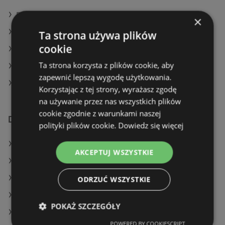
Rossmann w Skwierzyna
×
Rossmann w Gromnik
Ta strona używa plików
cookie
Rossmann w Kluczbork
Ta strona korzysta z plików cookie, aby
Rossmann w Markowa
zapewnić lepszą wygodę użytkowania.
Rossmann w Elbląg
Korzystając z tej strony, wyrażasz zgodę
na używanie przez nas wszystkich plików
cookie zgodnie z warunkami naszej
Dodatkowe łącza
polityki plików cookie.
Dowiedz się więcej
Oferty Rossmann
AKCEPTUJ WSZYSTKIE
Oferty Hebe
Oferty Super-Pharm
ODRZUĆ WSZYSTKIE
Aktualne gazetki Super-Pharm
POKAŻ SZCZEGÓŁY
Aktualne gazetki Drogeria Jasmin
POWERED BY COOKIESCRIPT