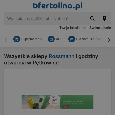
Twoja lokalizacja:
Świnoujście
Supermarkety
AGD
Dla domu i dla ogrodu
Wstecz
Dal
Wszystkie sklepy
Rossmann
i godziny
otwarcia w Pętkowice