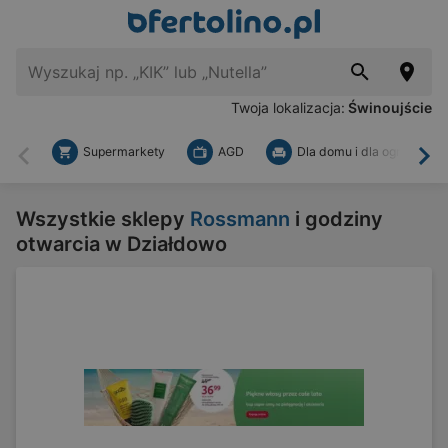
Twoja lokalizacja:
Świnoujście
Supermarkety
AGD
Dla domu i dla ogrodu
Wstecz
Dal
Wszystkie sklepy
Rossmann
i godziny
otwarcia w Działdowo