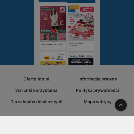
Ofertolino.pl
Informacje prawne
Warunki korzystania
Polityka prywatności
Dla sklepów detalicznych
Mapa witryny
W gó