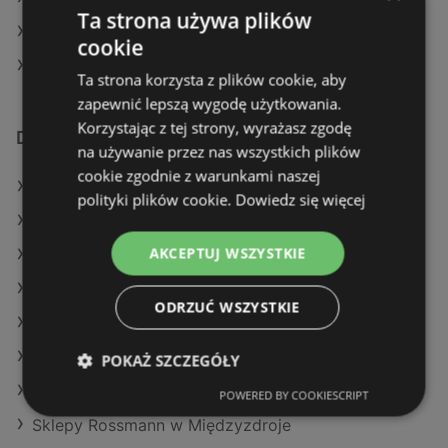
Ta strona używa plików
Rossmann w Korczyna
cookie
Rossmann w Kaczory
Ta strona korzysta z plików cookie, aby
zapewnić lepszą wygodę użytkowania.
Korzystając z tej strony, wyrażasz zgodę
Dodatkowe łącza
na używanie przez nas wszystkich plików
cookie zgodnie z warunkami naszej
Oferty Rossmann
polityki plików cookie.
Dowiedz się więcej
Oferty Hebe
AKCEPTUJ WSZYSTKIE
Oferty Drogeria Jasmin
Aktualne gazetki Drogeria Jasmin
ODRZUĆ WSZYSTKIE
Aktualne gazetki Natura Drogerie
Aktualne gazetki Super-Pharm
POKAŻ SZCZEGÓŁY
Aktualne gazetki Hebe
POWERED BY COOKIESCRIPT
Sklepy Rossmann w Międzyzdroje