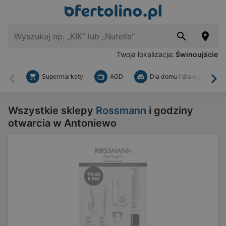
Twoja lokalizacja:
Świnoujście
Supermarkety
AGD
Dla domu i dla ogrodu
Wstecz
Dal
Wszystkie sklepy
Rossmann
i godziny
otwarcia w Antoniewo