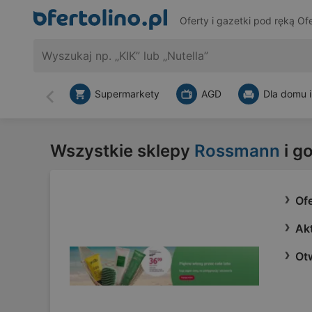
Oferty i gazetki pod ręką
Ofe
Supermarkety
AGD
Dla domu i
Wstecz
Wszystkie sklepy
Rossmann
i g
Of
Ak
Otw