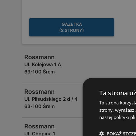
GAZETKA
(2 STRONY)
Rossmann
Ul. Kolejowa 1 A
63-100 Śrem
Rossmann
Ta strona u
Ul. Piłsudskiego 2 d / 4
Ta strona korzyst
63-100 Śrem
strony, wyrażasz
naszej polityki pl
Rossmann
POKAŻ SZCZ
Ul. Chopina 1