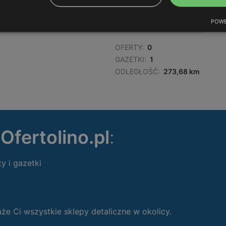
ODLEGŁOŚĆ:
273,17 km
POWE
OFERTY:
0
GAZETKI:
1
ODLEGŁOŚĆ:
273,68 km
ę
Ofertolino.pl
:
ty i gazetki
 Ci wszystkie sklepy detaliczne w okolicy.