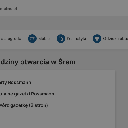
rtolino.pl
 dla ogrodu
Meble
Kosmetyki
Odzież i obu
odziny otwarcia w Śrem
erty Rossmann
tualne gazetki Rossmann
órz gazetkę (2 stron)