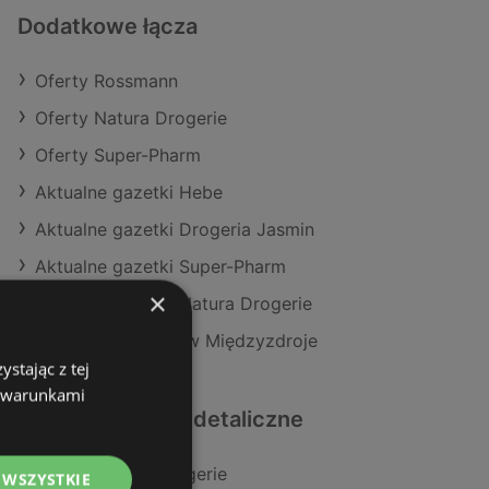
Dodatkowe łącza
Oferty Rossmann
Oferty Natura Drogerie
Oferty Super-Pharm
Aktualne gazetki Hebe
Aktualne gazetki Drogeria Jasmin
Aktualne gazetki Super-Pharm
×
Aktualne gazetki Natura Drogerie
Sklepy Rossmann w Międzyzdroje
stając z tej
z warunkami
Podobne sklepy detaliczne
Oferty Natura Drogerie
 WSZYSTKIE