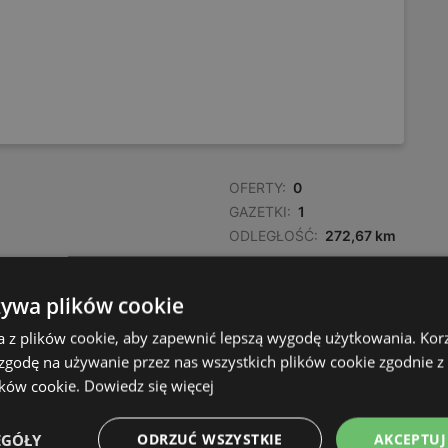
OFERTY:
0
GAZETKI:
1
ODLEGŁOŚĆ:
272,67 km
żywa plików cookie
OFERTY:
0
GAZETKI:
1
a z plików cookie, aby zapewnić lepszą wygodę użytkowania. Korzy
ODLEGŁOŚĆ:
272,95 km
 zgodę na używanie przez nas wszystkich plików cookie zgodnie 
ików cookie.
Dowiedz się więcej
OFERTY:
0
EGÓŁY
ODRZUĆ WSZYSTKIE
AKCEPTUJ
GAZETKI:
1