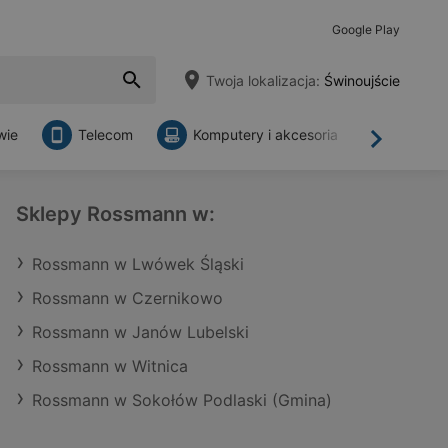
Google Play
Twoja lokalizacja:
Świnoujście
wie
Telecom
Komputery i akcesoria
Sklepy
Dalej
Sklepy Rossmann w:
Rossmann w Lwówek Śląski
Rossmann w Czernikowo
Rossmann w Janów Lubelski
Rossmann w Witnica
Rossmann w Sokołów Podlaski (Gmina)