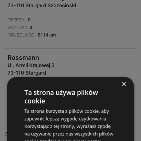
73-110 Stargard Szczeciński
OFERTY:
0
GAZETKI:
0
ODLEGŁOŚĆ:
81,14 km
Rossmann
Ul. Armii Krajowej 2
73-110 Stargard
×
OFERTY:
0
Ta strona używa plików
GAZETKI:
0
cookie
ODLEGŁOŚĆ:
82,58 km
Ta strona korzysta z plików cookie, aby
zapewnić lepszą wygodę użytkowania.
Korzystając z tej strony, wyrażasz zgodę
na używanie przez nas wszystkich plików
Sklepy Rossmann w: