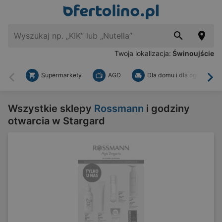
Twoja lokalizacja:
Świnoujście
Supermarkety
AGD
Dla domu i dla ogrodu
Wstecz
Dal
Wszystkie sklepy
Rossmann
i godziny
otwarcia w Stargard