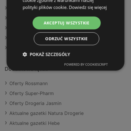
cookie zgodnie z warunkami naszej
polityki plików cookie.
Dowiedz się więcej
Rossmann w Lipsko
Rossmann w Brzesko
AKCEPTUJ WSZYSTKIE
Rossmann w Łapy
Rossmann w Zblewo
ODRZUĆ WSZYSTKIE
Rossmann w Borek Wielkopolski
POKAŻ SZCZEGÓŁY
POWERED BY COOKIESCRIPT
Dodatkowe łącza
Oferty Rossmann
Oferty Super-Pharm
Oferty Drogeria Jasmin
Aktualne gazetki Natura Drogerie
Aktualne gazetki Hebe