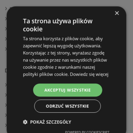
Rossmann w Michałowice
×
Rossmann w Krasne
Ta strona używa plików
cookie
Rossmann w Dzierzgoń
Ta strona korzysta z plików cookie, aby
Rossmann w Nidzica
zapewnić lepszą wygodę użytkowania.
Rossmann w Ruciane-Nida
Korzystając z tej strony, wyrażasz zgodę
na używanie przez nas wszystkich plików
cookie zgodnie z warunkami naszej
Dodatkowe łącza
polityki plików cookie.
Dowiedz się więcej
Oferty Rossmann
AKCEPTUJ WSZYSTKIE
Oferty Natura Drogerie
Oferty Drogeria Jasmin
ODRZUĆ WSZYSTKIE
Aktualne gazetki Natura Drogerie
POKAŻ SZCZEGÓŁY
Aktualne gazetki Drogeria Jasmin
POWERED BY COOKIESCRIPT