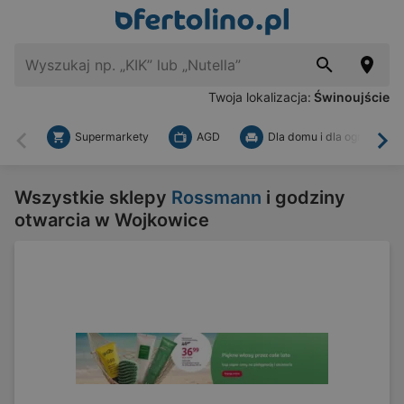
Twoja lokalizacja:
Świnoujście
Supermarkety
AGD
Dla domu i dla ogrodu
Wstecz
Dal
Wszystkie sklepy
Rossmann
i godziny
otwarcia w Wojkowice