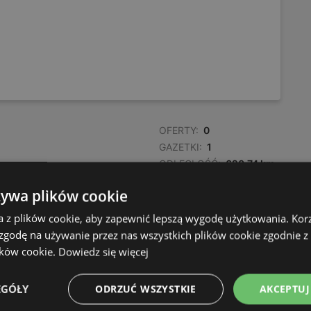
OFERTY:
0
GAZETKI:
1
ODLEGŁOŚĆ:
620,74 km
żywa plików cookie
OFERTY:
0
a z plików cookie, aby zapewnić lepszą wygodę użytkowania. Korzy
GAZETKI:
1
 zgodę na używanie przez nas wszystkich plików cookie zgodnie 
ODLEGŁOŚĆ:
621,15 km
ików cookie.
Dowiedz się więcej
EGÓŁY
ODRZUĆ WSZYSTKIE
AKCEPTUJ