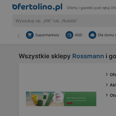
Oferty i gazetki pod ręką
Ofe
Supermarkety
AGD
Dla domu i
Wstecz
Wszystkie sklepy
Rossmann
i g
Of
Ak
Otw