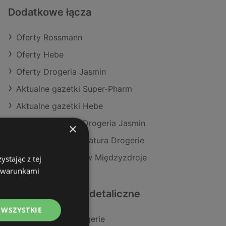
Dodatkowe łącza
Oferty Rossmann
Oferty Hebe
Oferty Drogeria Jasmin
Aktualne gazetki Super-Pharm
Aktualne gazetki Hebe
Aktualne gazetki Drogeria Jasmin
×
Aktualne gazetki Natura Drogerie
Sklepy Rossmann w Międzyzdroje
stając z tej
z warunkami
Podobne sklepy detaliczne
 WSZYSTKIE
Oferty Natura Drogerie