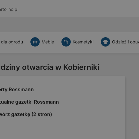
rtolino.pl
 dla ogrodu
Meble
Kosmetyki
Odzież i obu
odziny otwarcia w Kobierniki
erty Rossmann
tualne gazetki Rossmann
órz gazetkę (2 stron)