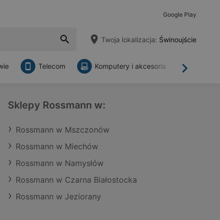
Google Play
Twoja lokalizacja:
Świnoujście
wie
Telecom
Komputery i akcesoria
Sklepy
Dalej
Sklepy Rossmann w:
Rossmann w Mszczonów
Rossmann w Miechów
Rossmann w Namysłów
Rossmann w Czarna Białostocka
Rossmann w Jeziorany