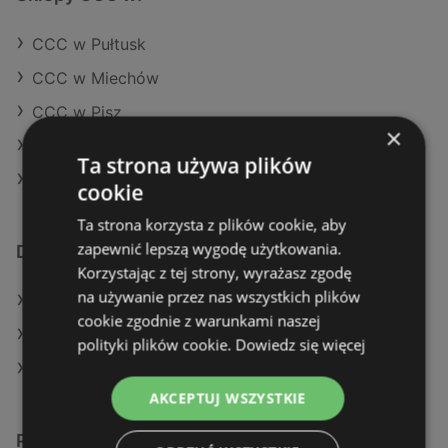
CCC w Pułtusk
CCC w Miechów
CCC w Pisz
×
CCC w Środa Wielkopolska
Ta strona używa plików
CCC w Staszów
cookie
Ta strona korzysta z plików cookie, aby
zapewnić lepszą wygodę użytkowania.
Dodatkowe łącza
Korzystając z tej strony, wyrażasz zgodę
na używanie przez nas wszystkich plików
Oferty KiK
cookie zgodnie z warunkami naszej
Aktualne gazetki KiK
polityki plików cookie.
Dowiedz się więcej
Sklepy CCC w Police
AKCEPTUJ WSZYSTKIE
Podobne sklepy detaliczne