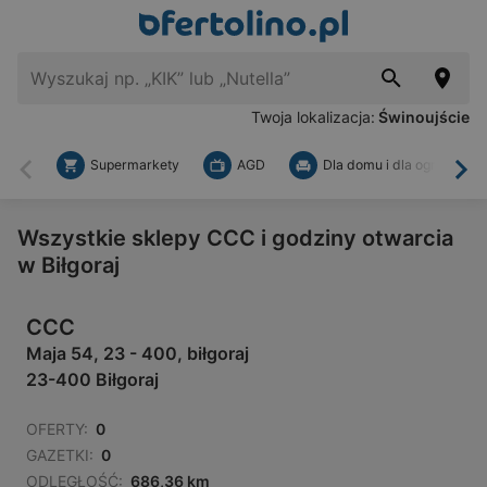
Twoja lokalizacja:
Świnoujście
Supermarkety
AGD
Dla domu i dla ogrodu
Wstecz
Dal
Wszystkie sklepy CCC i godziny otwarcia
w Biłgoraj
CCC
Maja 54, 23 - 400, biłgoraj
23-400 Biłgoraj
OFERTY:
0
GAZETKI:
0
ODLEGŁOŚĆ:
686,36 km