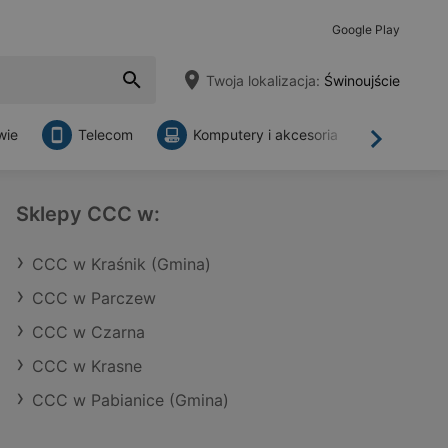
Google Play
Twoja lokalizacja:
Świnoujście
wie
Telecom
Komputery i akcesoria
Sklepy
Dalej
Sklepy CCC w:
CCC w Kraśnik (Gmina)
CCC w Parczew
CCC w Czarna
CCC w Krasne
CCC w Pabianice (Gmina)