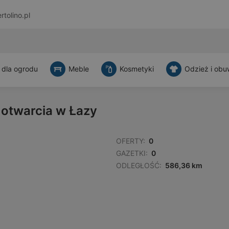
rtolino.pl
 dla ogrodu
Meble
Kosmetyki
Odzież i obu
 otwarcia w Łazy
OFERTY:
0
GAZETKI:
0
ODLEGŁOŚĆ:
586,36 km