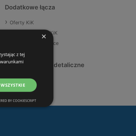
Dodatkowe łącza
Oferty KiK
Aktualne gazetki KiK
×
Sklepy CCC w Police
stając z tej
z warunkami
Podobne sklepy detaliczne
Oferty KiK
 WSZYSTKIE
RED BY COOKIESCRIPT