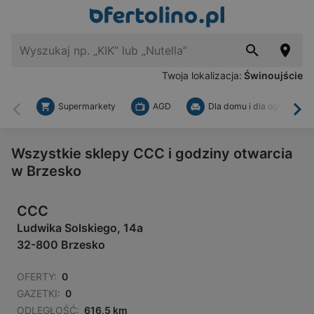
Twoja lokalizacja:
Świnoujście
Supermarkety
AGD
Dla domu i dla ogrodu
Wstecz
Dal
Wszystkie sklepy CCC i godziny otwarcia
w Brzesko
CCC
Ludwika Solskiego, 14a
32-800 Brzesko
OFERTY:
0
GAZETKI:
0
ODLEGŁOŚĆ:
616,5 km