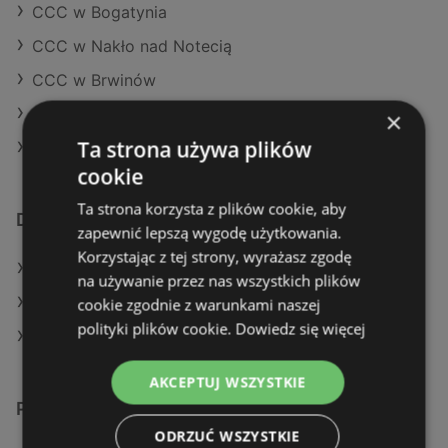
CCC w Bogatynia
CCC w Nakło nad Notecią
CCC w Brwinów
CCC w Bełchatów (Gmina)
×
Ta strona używa plików
CCC w Pabianice (Gmina)
cookie
Ta strona korzysta z plików cookie, aby
Dodatkowe łącza
zapewnić lepszą wygodę użytkowania.
Korzystając z tej strony, wyrażasz zgodę
Oferty KiK
na używanie przez nas wszystkich plików
Aktualne gazetki KiK
cookie zgodnie z warunkami naszej
polityki plików cookie.
Dowiedz się więcej
Sklepy CCC w Police
AKCEPTUJ WSZYSTKIE
Podobne sklepy detaliczne
ODRZUĆ WSZYSTKIE