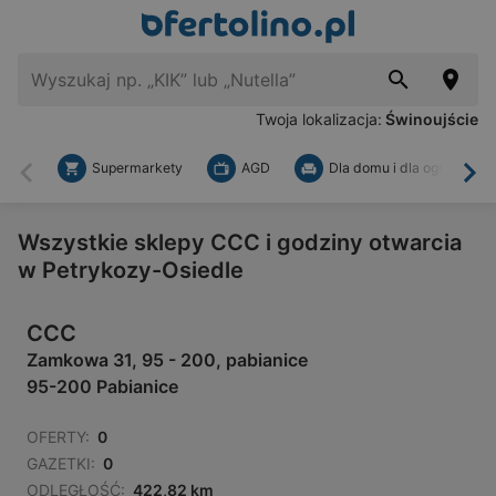
Twoja lokalizacja:
Świnoujście
Supermarkety
AGD
Dla domu i dla ogrodu
Wstecz
Dal
Wszystkie sklepy CCC i godziny otwarcia
w Petrykozy-Osiedle
CCC
Zamkowa 31, 95 - 200, pabianice
95-200 Pabianice
OFERTY:
0
GAZETKI:
0
ODLEGŁOŚĆ:
422,82 km