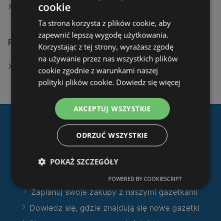
cookie
Aktualne gazetki KiK
Ta strona korzysta z plików cookie, aby
zapewnić lepszą wygodę użytkowania.
Podobne sklepy detaliczne
Korzystając z tej strony, wyrażasz zgodę
na używanie przez nas wszystkich plików
Oferty KiK
cookie zgodnie z warunkami naszej
polityki plików cookie.
Dowiedz się więcej
AKCEPTUJ WSZYSTKIE
Pobierz naszą aplikację
ODRZUĆ WSZYSTKIE
Ofertolino.pl
:
POKAŻ SZCZEGÓŁY
Filtruj sklepy według kategorii i przeglądaj
produkty i gazetki
POWERED BY COOKIESCRIPT
Zaplanuj swoje zakupy z naszymi gazetkami
Dowiedz się, gdzie znajdują się nowe gazetki