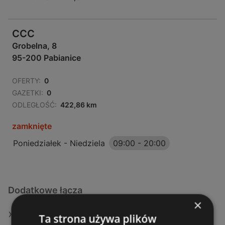
CCC
Grobelna, 8
95-200 Pabianice
OFERTY:
0
GAZETKI:
0
ODLEGŁOŚĆ:
422,86 km
zamknięte
Poniedziałek - Niedziela
09:00
-
20:00
Dodatkowe łącza
×
Oferty KiK
Ta strona używa plików