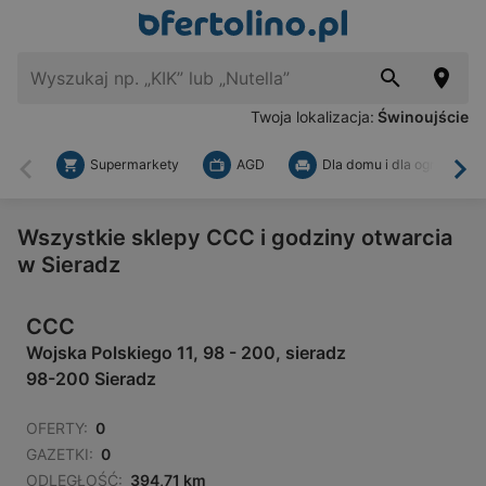
Twoja lokalizacja:
Świnoujście
Supermarkety
AGD
Dla domu i dla ogrodu
Wstecz
Dal
Wszystkie sklepy CCC i godziny otwarcia
w Sieradz
CCC
Wojska Polskiego 11, 98 - 200, sieradz
98-200 Sieradz
OFERTY:
0
GAZETKI:
0
ODLEGŁOŚĆ:
394,71 km