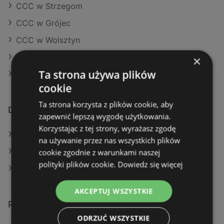
CCC w Strzegom
CCC w Grójec
CCC w Wolsztyn
CCC w Świdwin (Gmina)
×
Ta strona używa plików
CCC w Pszczyna
cookie
Ta strona korzysta z plików cookie, aby
Dodatkowe łącza
zapewnić lepszą wygodę użytkowania.
Korzystając z tej strony, wyrażasz zgodę
Oferty KiK
na używanie przez nas wszystkich plików
Aktualne gazetki KiK
cookie zgodnie z warunkami naszej
polityki plików cookie.
Dowiedz się więcej
Sklepy CCC w Police
AKCEPTUJ WSZYSTKIE
Podobne sklepy detaliczne
ODRZUĆ WSZYSTKIE