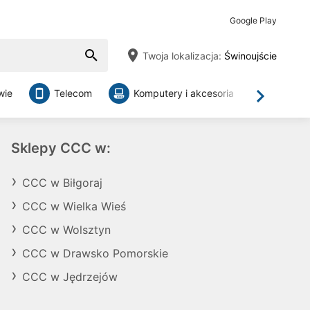
Google Play
Twoja lokalizacja:
Świnoujście
wie
Telecom
Komputery i akcesoria
Sklepy
Dalej
Sklepy CCC w:
CCC w Biłgoraj
CCC w Wielka Wieś
CCC w Wolsztyn
CCC w Drawsko Pomorskie
CCC w Jędrzejów