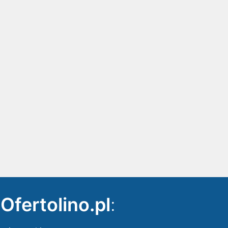
ę
Ofertolino.pl
: