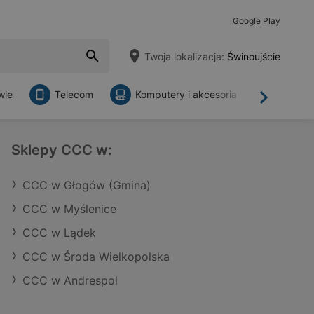
Google Play
Twoja lokalizacja:
Świnoujście
wie
Telecom
Komputery i akcesoria
Sklepy
Dalej
Sklepy CCC w:
CCC w Głogów (Gmina)
CCC w Myślenice
CCC w Lądek
CCC w Środa Wielkopolska
CCC w Andrespol