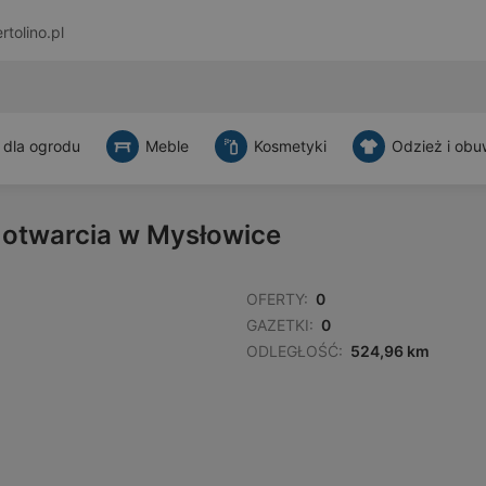
rtolino.pl
 dla ogrodu
Meble
Kosmetyki
Odzież i obu
 otwarcia w Mysłowice
OFERTY:
0
GAZETKI:
0
ODLEGŁOŚĆ:
524,96 km