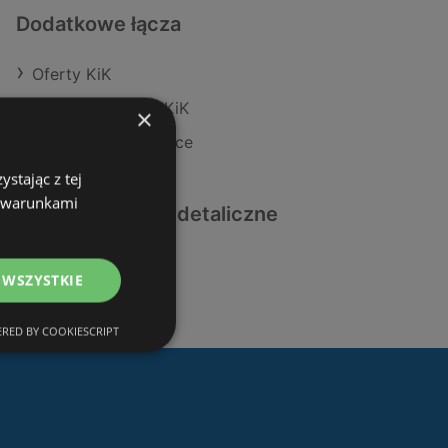
Dodatkowe łącza
Oferty KiK
Aktualne gazetki KiK
×
Sklepy CCC w Police
stając z tej
z warunkami
Podobne sklepy detaliczne
Oferty KiK
 WSZYSTKIE
RED BY COOKIESCRIPT