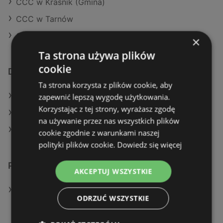
CCC w Kraśnik (Gmina)
CCC w Tarnów
CCC w Kołobrzeg (Gmina)
×
Ta strona używa plików
cookie
Dodatkowe łącza
Ta strona korzysta z plików cookie, aby
Oferty KiK
zapewnić lepszą wygodę użytkowania.
Korzystając z tej strony, wyrażasz zgodę
Aktualne gazetki KiK
na używanie przez nas wszystkich plików
Sklepy CCC w Police
cookie zgodnie z warunkami naszej
polityki plików cookie.
Dowiedz się więcej
Podobne sklepy detaliczne
AKCEPTUJ WSZYSTKIE
Oferty KiK
ODRZUĆ WSZYSTKIE