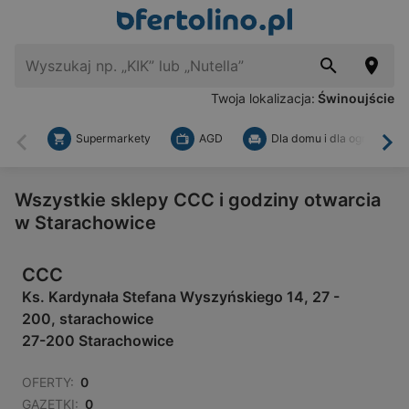
Twoja lokalizacja:
Świnoujście
Supermarkety
AGD
Dla domu i dla ogrodu
Wstecz
Dal
Wszystkie sklepy CCC i godziny otwarcia
w Starachowice
CCC
Ks. Kardynała Stefana Wyszyńskiego 14, 27 -
200, starachowice
27-200 Starachowice
OFERTY:
0
GAZETKI:
0