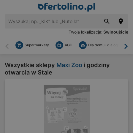
Twoja lokalizacja:
Świnoujście
Supermarkety
AGD
Dla domu i dla ogrodu
Wstecz
Dal
Wszystkie sklepy
Maxi Zoo
i godziny
otwarcia w Stale