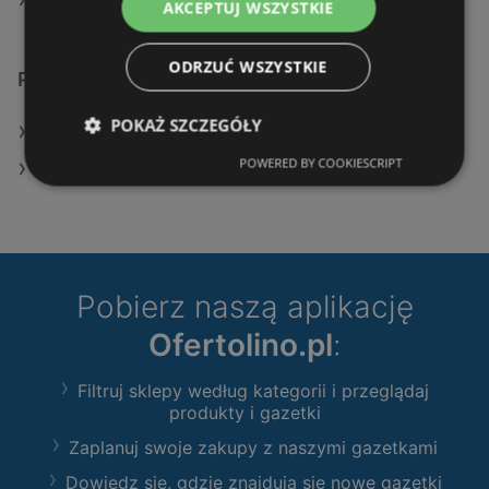
Aktualne gazetki TEDi
AKCEPTUJ WSZYSTKIE
ODRZUĆ WSZYSTKIE
Podobne sklepy detaliczne
POKAŻ SZCZEGÓŁY
Oferty TEDi
POWERED BY COOKIESCRIPT
Oferty Pepco
Pobierz naszą aplikację
Ofertolino.pl
:
Filtruj sklepy według kategorii i przeglądaj
produkty i gazetki
Zaplanuj swoje zakupy z naszymi gazetkami
Dowiedz się, gdzie znajdują się nowe gazetki