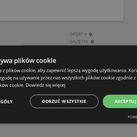
OFERTY:
0
GAZETKI:
0
ODLEGŁOŚĆ:
679,56 km
żywa plików cookie
OFERTY:
0
a z plików cookie, aby zapewnić lepszą wygodę użytkowania. Korzy
GAZETKI:
0
 zgodę na używanie przez nas wszystkich plików cookie zgodnie 
ODLEGŁOŚĆ:
683,98 km
ików cookie.
Dowiedz się więcej
EGÓŁY
ODRZUĆ WSZYSTKIE
AKCEPTUJ
POWE