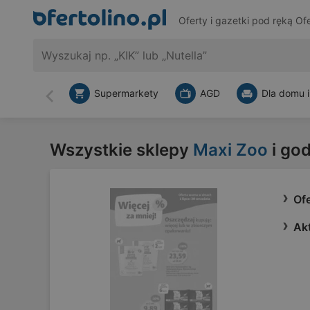
Oferty i gazetki pod ręką
Ofe
Supermarkety
AGD
Dla domu i
Wstecz
Wszystkie sklepy
Maxi Zoo
i go
Of
Ak