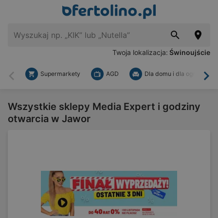
Twoja lokalizacja:
Świnoujście
Supermarkety
AGD
Dla domu i dla ogrodu
Wstecz
Dal
Wszystkie sklepy Media Expert i godziny
otwarcia w Jawor