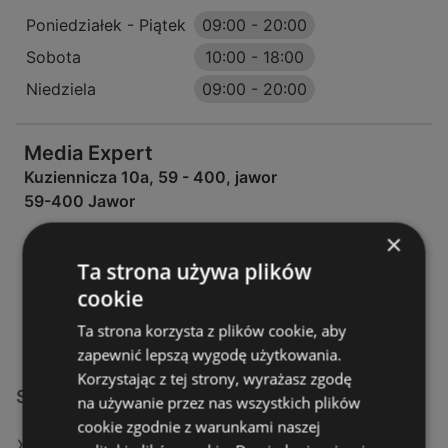
Poniedziałek - Piątek
09:00
-
20:00
Sobota
10:00
-
18:00
Niedziela
09:00
-
20:00
Media Expert
Kuziennicza 10a, 59 - 400, jawor
59-400 Jawor
×
OFERTY:
0
Ta strona używa plików
GAZETKI:
1
cookie
ODLEGŁOŚĆ:
342,49 km
Ta strona korzysta z plików cookie, aby
zapewnić lepszą wygodę użytkowania.
Korzystając z tej strony, wyrażasz zgodę
Sklepy Media Expert w:
na używanie przez nas wszystkich plików
cookie zgodnie z warunkami naszej
Media Expert w Jelcz-Laskowice