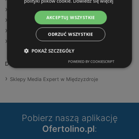
polityki plików cookie.
Dowiedz się więcej
Media Expert w Pułtusk
AKCEPTUJ WSZYSTKIE
Media Expert w Wieliczka
Media Expert w Nisko
ODRZUĆ WSZYSTKIE
Media Expert w Łomża
POKAŻ SZCZEGÓŁY
POWERED BY COOKIESCRIPT
Dodatkowe łącza
Sklepy Media Expert w Międzyzdroje
Pobierz naszą aplikację
Ofertolino.pl
: