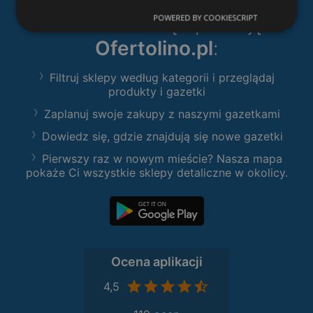
Pobierz naszą aplikację
POWERED BY COOKIESCRIPT
Ofertolino.pl
:
Filtruj sklepy według kategorii i przeglądaj
produkty i gazetki
Zaplanuj swoje zakupy z naszymi gazetkami
Dowiedz się, gdzie znajdują się nowe gazetki
Pierwszy raz w nowym mieście? Nasza mapa
pokaże Ci wszystkie sklepy detaliczne w okolicy.
Ocena aplikacji
4,5