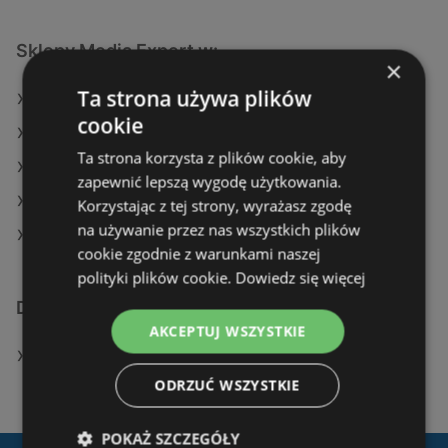
Sklepy Media Expert w:
×
Ta strona używa plików
Media Expert w Sulęcin
cookie
Media Expert w Grodzisk Mazowiecki
Ta strona korzysta z plików cookie, aby
Media Expert w Raszyn
zapewnić lepszą wygodę użytkowania.
Media Expert w Szczytno (Gmina)
Korzystając z tej strony, wyrażasz zgodę
na używanie przez nas wszystkich plików
Media Expert w Rawicz
cookie zgodnie z warunkami naszej
polityki plików cookie.
Dowiedz się więcej
Dodatkowe łącza
AKCEPTUJ WSZYSTKIE
Sklepy Media Expert w Międzyzdroje
ODRZUĆ WSZYSTKIE
POKAŻ SZCZEGÓŁY