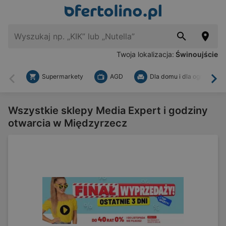
Twoja lokalizacja:
Świnoujście
Supermarkety
AGD
Dla domu i dla ogrodu
Wstecz
Dal
Wszystkie sklepy Media Expert i godziny
otwarcia w Międzyrzecz