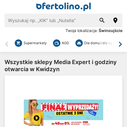
Twoja lokalizacja:
Świnoujście
Supermarkety
AGD
Dla domu i dla ogrodu
Wstecz
Dal
Wszystkie sklepy Media Expert i godziny
otwarcia w Kwidzyn