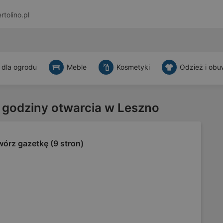
rtolino.pl
 dla ogrodu
Meble
Kosmetyki
Odzież i obu
i godziny otwarcia w Leszno
órz gazetkę (9 stron)