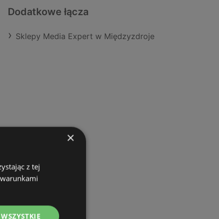
Dodatkowe łącza
Sklepy Media Expert w Międzyzdroje
×
stając z tej
z warunkami
 WSZYSTKIE