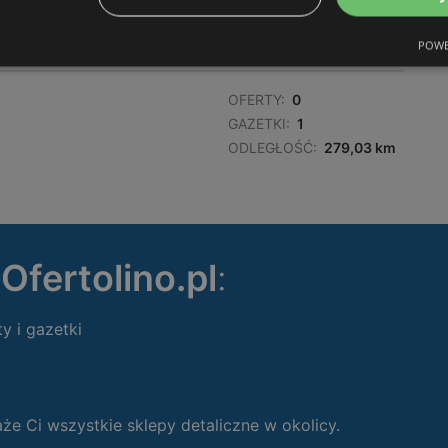
GAZETKI:
1
ODLEGŁOŚĆ:
275,51 km
POWE
OFERTY:
0
GAZETKI:
1
ODLEGŁOŚĆ:
279,03 km
ę
Ofertolino.pl
:
ty i gazetki
 Ci wszystkie sklepy detaliczne w okolicy.