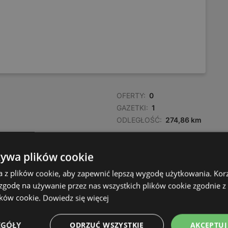
OFERTY:
0
GAZETKI:
1
ODLEGŁOŚĆ:
274,86 km
żywa plików cookie
a z plików cookie, aby zapewnić lepszą wygodę użytkowania. Korzy
 zgodę na używanie przez nas wszystkich plików cookie zgodnie 
ików cookie.
Dowiedz się więcej
OFERTY:
0
EGÓŁY
ODRZUĆ WSZYSTKIE
AKCEPTUJ