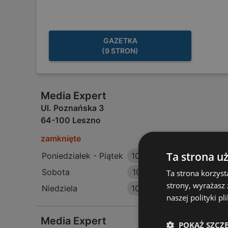
GAZETKA
(9 STRON)
Media Expert
Ul. Poznańska 3
64-100 Leszno
zamknięte
Ta strona u
Poniedziałek - Piątek
10:00
-
20:00
Sobota
10:00
-
18:00
Ta strona korzyst
strony, wyrażasz
Niedziela
10:00
-
20:00
naszej polityki pl
Media Expert
POKAŻ SZCZ