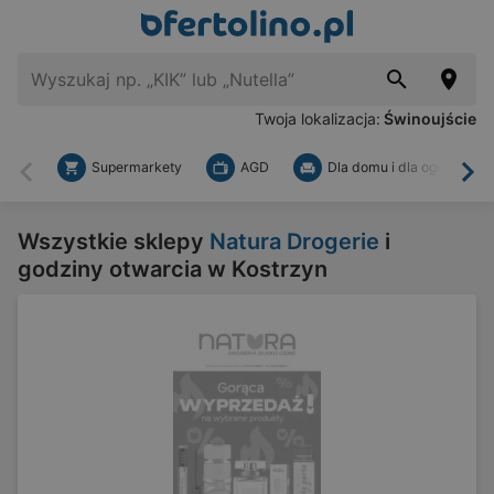
Twoja lokalizacja:
Świnoujście
Supermarkety
AGD
Dla domu i dla ogrodu
Wstecz
Dal
Wszystkie sklepy
Natura Drogerie
i
godziny otwarcia w Kostrzyn