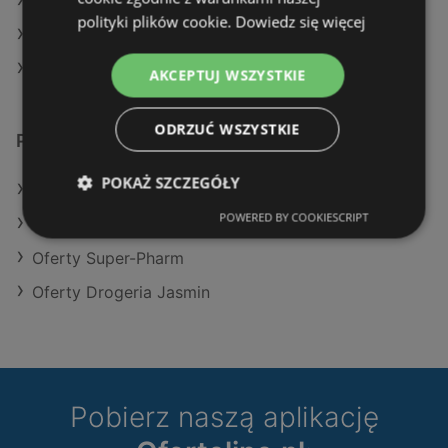
Aktualne gazetki Rossmann
polityki plików cookie.
Dowiedz się więcej
Aktualne gazetki Super-Pharm
Aktualne gazetki Drogeria Jasmin
AKCEPTUJ WSZYSTKIE
ODRZUĆ WSZYSTKIE
Podobne sklepy detaliczne
POKAŻ SZCZEGÓŁY
Oferty Rossmann
POWERED BY COOKIESCRIPT
Oferty Hebe
Oferty Super-Pharm
Oferty Drogeria Jasmin
Pobierz naszą aplikację