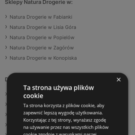
Sklepy Natura Drogerie w:
Natura Drogerie w Fabianki
Natura Drogerie w Lisia Góra
Natura Drogerie w Popielów
Natura Drogerie w Zagórów
Natura Drogerie w Konopiska
×
Dodatkowe łącza
Ta strona używa plików
cookie
Oferty Natura Drogerie
Oferty Hebe
Ta strona korzysta z plików cookie, aby
zapewnić lepszą wygodę użytkowania.
Oferty Drogeria Jasmin
Korzystając z tej strony, wyrażasz zgodę
Aktualne gazetki Hebe
na używanie przez nas wszystkich plików
cookie zgodnie z warunkami naszej