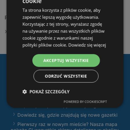
cookie
Ta strona korzysta z plików cookie, aby
zapewnić lepszą wygodę użytkowania.
Podobne sklepy detaliczne
Korzystając z tej strony, wyrażasz zgodę
na używanie przez nas wszystkich plików
Oferty JYSK
cookie zgodnie z warunkami naszej
polityki plików cookie.
Dowiedz się więcej
AKCEPTUJ WSZYSTKIE
Pobierz naszą aplikację
ODRZUĆ WSZYSTKIE
Ofertolino.pl
:
Filtruj sklepy według kategorii i przeglądaj
POKAŻ SZCZEGÓŁY
produkty i gazetki
POWERED BY COOKIESCRIPT
Zaplanuj swoje zakupy z naszymi gazetkami
Dowiedz się, gdzie znajdują się nowe gazetki
Pierwszy raz w nowym mieście? Nasza mapa