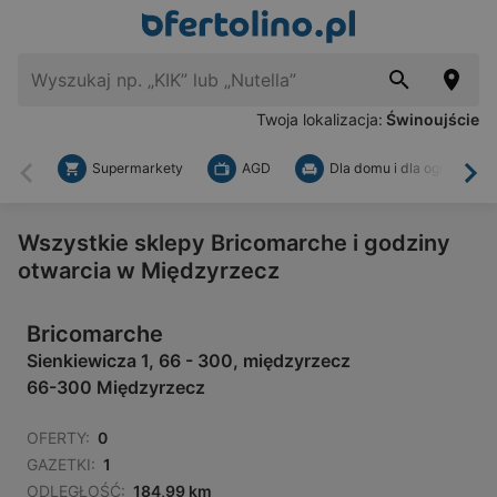
Twoja lokalizacja:
Świnoujście
Supermarkety
AGD
Dla domu i dla ogrodu
Wstecz
Dal
Wszystkie sklepy Bricomarche i godziny
otwarcia w Międzyrzecz
Bricomarche
Sienkiewicza 1, 66 - 300, międzyrzecz
66-300 Międzyrzecz
OFERTY:
0
GAZETKI:
1
ODLEGŁOŚĆ:
184,99 km